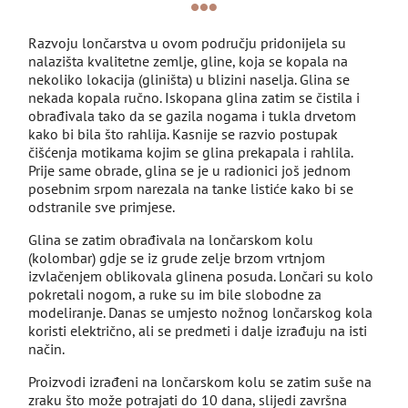
Razvoju lončarstva u ovom području pridonijela su
nalazišta kvalitetne zemlje, gline, koja se kopala na
nekoliko lokacija (gliništa) u blizini naselja. Glina se
nekada kopala ručno. Iskopana glina zatim se čistila i
obrađivala tako da se gazila nogama i tukla drvetom
kako bi bila što rahlija. Kasnije se razvio postupak
čišćenja motikama kojim se glina prekapala i rahlila.
Prije same obrade, glina se je u radionici još jednom
posebnim srpom narezala na tanke listiće kako bi se
odstranile sve primjese.
Glina se zatim obrađivala na lončarskom kolu
(kolombar) gdje se iz grude zelje brzom vrtnjom
izvlačenjem oblikovala glinena posuda. Lončari su kolo
pokretali nogom, a ruke su im bile slobodne za
modeliranje. Danas se umjesto nožnog lončarskog kola
koristi električno, ali se predmeti i dalje izrađuju na isti
način.
Proizvodi izrađeni na lončarskom kolu se zatim suše na
zraku što može potrajati do 10 dana, slijedi završna