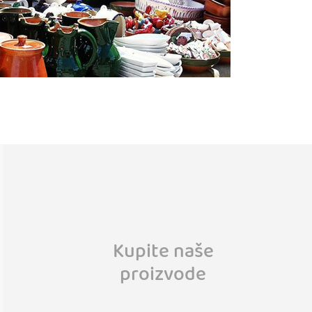
Kupite naše
proizvode