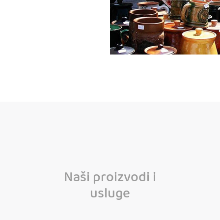
Naši proizvodi i
usluge