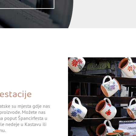
estacije
vatske su mjesta gdje nas
e proizvode. Možete nas
a poput Špancirfesta u
le nedeje u Kastavu ili
nu.