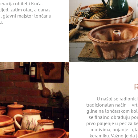
racija obitelji Kuća.
jed, zatim otac, a danas
, glavni majstor lončar u
u.
U našoj se radionic
tradicionalan način – v
gline na lončarskom kolu
se finalno obrađuju po
prvo paljenje u peć za ke
motivima, bojanje i gla
keramiku. Važno je da j