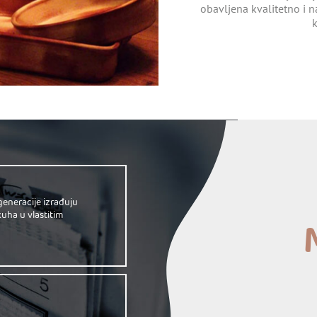
obavljena kvalitetno i n
k
 generacije izrađuju
uha u vlastitim