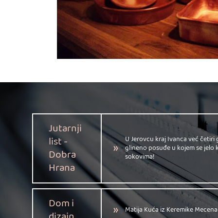
Jutarnji
list -
U Jerovcu kraj Ivanca već četiri
glineno posuđe u kojem se jelo k
Dobra
sokovima!
Hrana
Dom i
Matija Kuća iz Keremike Mecena
dizajn