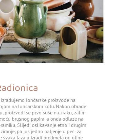
Radionica
i izrađujemo lončarske proizvode na
rtnjom na lončarskom kolu. Nakon obrade
, proizvodi se prvo suše na zraku, zatim
moću brusnog papira, a onda odlaze na
ramiku. Slijedi oslikavanje etno i drugim
ziranje, pa još jedno paljenje u peći za
e svaka faza u izradi predmeta od gline