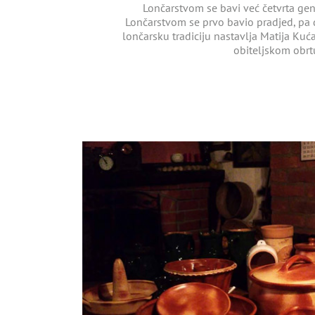
Lončarstvom se bavi već četvrta gene
Lončarstvom se prvo bavio pradjed, pa d
lončarsku tradiciju nastavlja Matija Kuća
obiteljskom obrt