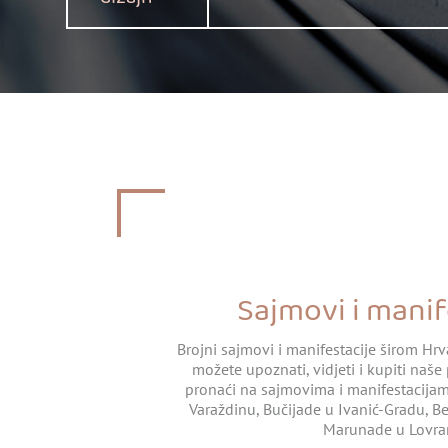
Sajmovi i manif
Brojni sajmovi i manifestacije širom Hr
možete upoznati, vidjeti i kupiti naš
pronaći na sajmovima i manifestacijam
Varaždinu, Bučijade u Ivanić-Gradu, Be
Marunade u Lovra