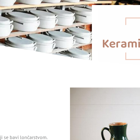
Keram
ji se bavi lončarstvom.