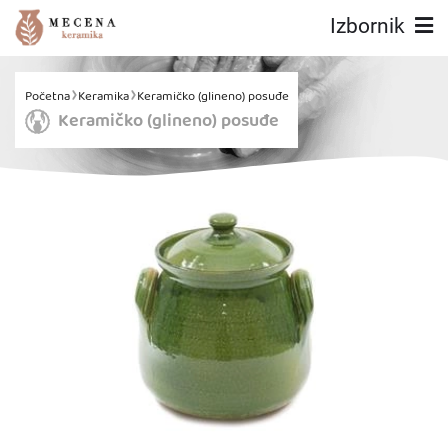
Izbornik
Početna
Keramika
Keramičko (glineno) posuđe
Keramičko (glineno) posuđe