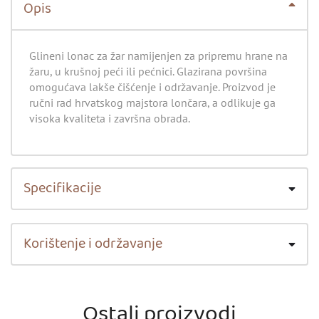
Opis
Glineni lonac za žar namijenjen za pripremu hrane na
žaru, u krušnoj peći ili pećnici. Glazirana površina
omogućava lakše čišćenje i održavanje. Proizvod je
ručni rad hrvatskog majstora lončara, a odlikuje ga
visoka kvaliteta i završna obrada.
Specifikacije
Korištenje i održavanje
Ostali proizvodi