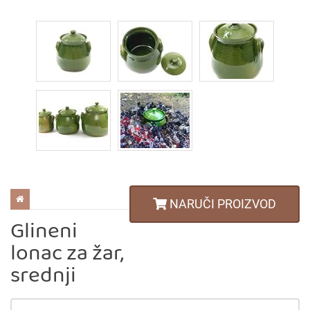
KERAMIČKO (GLINENO) POSUĐE
NARUČI PROIZVOD
Glineni
lonac za žar,
srednji