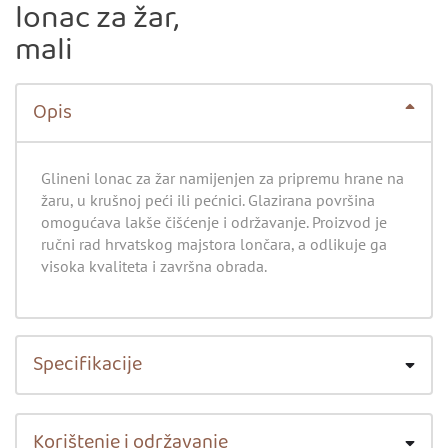
lonac za žar,
mali
Opis
Glineni lonac za žar namijenjen za pripremu hrane na
žaru, u krušnoj peći ili pećnici. Glazirana površina
omogućava lakše čišćenje i održavanje. Proizvod je
ručni rad hrvatskog majstora lončara, a odlikuje ga
visoka kvaliteta i završna obrada.
Specifikacije
Korištenje i održavanje