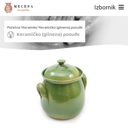
Izbornik
Početna
Keramika
Keramičko (glineno) posuđe
Keramičko (glineno) posuđe