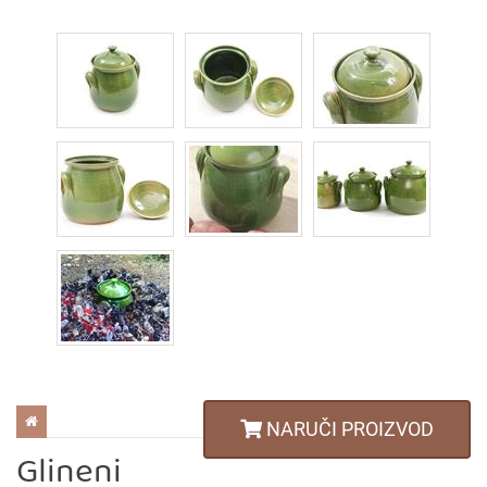
KERAMIČKO (GLINENO) POSUĐE
NARUČI PROIZVOD
Glineni