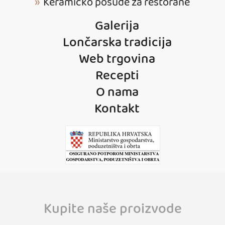
Keramičko posuđe za restorane
Galerija
Lončarska tradicija
Web trgovina
Recepti
O nama
Kontakt
Kupite naše proizvode