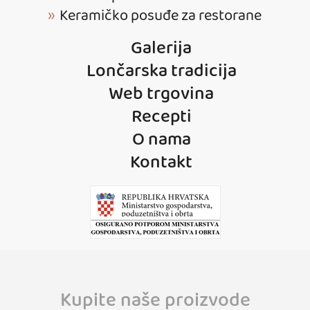
Keramičko posuđe za restorane
Galerija
Lončarska tradicija
Web trgovina
Recepti
O nama
Kontakt
Kupite naše proizvode